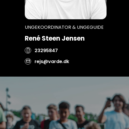
UNGEKOORDINATOR & UNGEGUIDE
René Steen Jensen
23295847
smartphone
rejs@varde.dk
mail