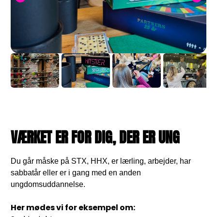
VÆRKET ER FOR DIG, DER ER UNG
Du går måske på STX, HHX, er lærling, arbejder, har
sabbatår eller er i gang med en anden
ungdomsuddannelse.
Her mødes vi for eksempel om: