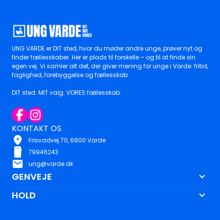
UNG VARDE er DIT sted, hvor du møder andre unge, prøver nyt og
finder fællesskaber. Her er plads til forskelle – og til at finde sin
egen vej. Vi samler alt det, der giver mening for unge i Varde: fritid,
faglighed, forebyggelse og fællesskab.
DIT sted. MIT valg. VORES fællesskab.
KONTAKT OS
location_on
Frisvadvej 70, 6800 Varde
smartphone
79946243
mail
ung@varde.dk
keyboard_arrow_down
GENVEJE
keyboard_arrow_down
HOLD