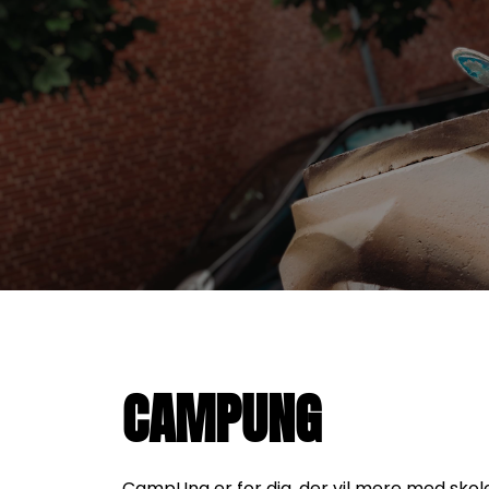
CAMPUNG
CampUng er for dig, der vil mere med skol