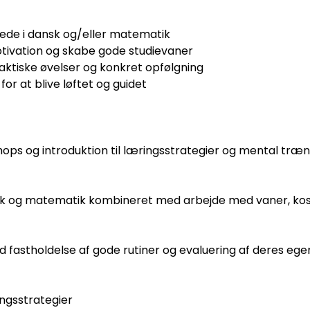
rdrede i dansk og/eller matematik
motivation og skabe gode studievaner
praktiske øvelser og konkret opfølgning
or at blive løftet og guidet
ps og introduktion til læringsstrategier og mental træn
k og matematik kombineret med arbejde med vaner, kost, 
fastholdelse af gode rutiner og evaluering af deres egen
ingsstrategier