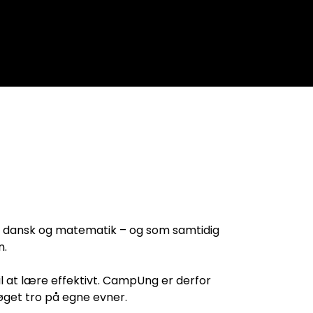
ft i dansk og matematik – og som samtidig
n.
il at lære effektivt. CampUng er derfor
øget tro på egne evner.