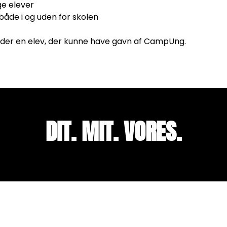
e elever
både i og uden for skolen
nder en elev, der kunne have gavn af CampUng.
DIT. MIT. VORES. S
DIT. MIT. VORES.
S
A
M
M
E