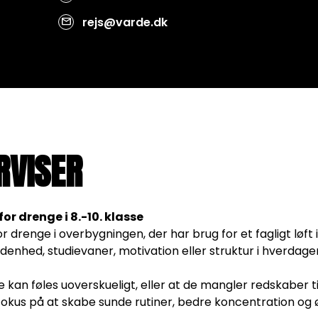
rejs@varde.dk
mail
RVISER
r drenge i 8.-10. klasse
or drenge i overbygningen, der har brug for et fagligt lø
enhed, studievaner, motivation eller struktur i hverdage
 kan føles uoverskueligt, eller at de mangler redskaber t
fokus på at skabe sunde rutiner, bedre koncentration og 