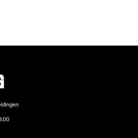
G
eldingen
8:00