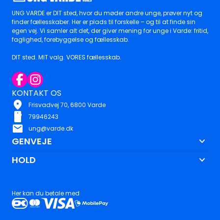
UNG VARDE er DIT sted, hvor du møder andre unge, prøver nyt og
finder fællesskaber. Her er plads til forskelle – og til at finde sin
egen vej. Vi samler alt det, der giver mening for unge i Varde: fritid,
faglighed, forebyggelse og fællesskab.
DIT sted. MIT valg. VORES fællesskab.
KONTAKT OS
location_on
Frisvadvej 70, 6800 Varde
smartphone
79946243
mail
ung@varde.dk
keyboard_arrow_down
GENVEJE
keyboard_arrow_down
HOLD
Her kan du betale med