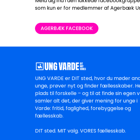
Meld dig ind i den lukkede facebookgrup
som kun er for medlemmer af Agerbæk U
AGERBÆK FACEBOOK
UNG VARDE er DIT sted, hvor du møder an
unge, prøver nyt og finder fællesskaber. H
plads til forskelle – og til at finde sin egen ve
samler alt det, der giver mening for unge i
Varde: fritid, faglighed, forebyggelse og
fællesskab.
DIT sted. MIT valg. VORES fællesskab.