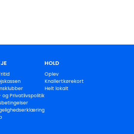
JE
HOLD
ritid
Oplev
jskassen
Knallertkørekort
sklubber
Helt lokalt
 og Privatlivspolitik
sbetingelser
gelighedserklæring
p