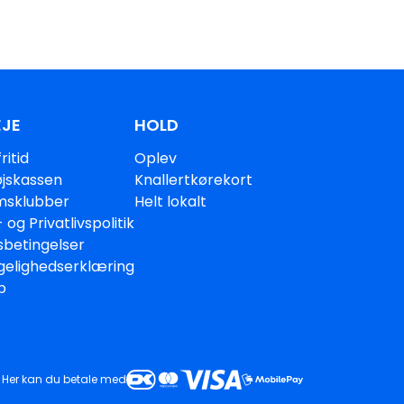
JE
HOLD
ritid
Oplev
jskassen
Knallertkørekort
sklubber
Helt lokalt
 og Privatlivspolitik
sbetingelser
gelighedserklæring
p
Her kan du betale med